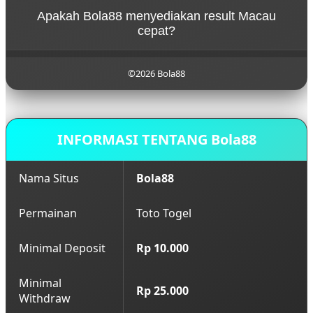
Bola88 menonjol sebagai situs togel dengan akses
Apakah Bola88 menyediakan result Macau
cepat, pilihan pasaran toto togel lengkap, dan
cepat?
navigasi yang mudah digunakan oleh pemain togel.
Ya, Bola88 sebagai situs toto menyediakan update
result Macau yang cepat, sehingga pemain situs
©2026 Bola88
togel online bisa langsung mengetahui hasil tanpa
delay.
INFORMASI TENTANG Bola88
Nama Situs
Bola88
Permainan
Toto Togel
Minimal Deposit
Rp 10.000
Minimal
Rp 25.000
Withdraw