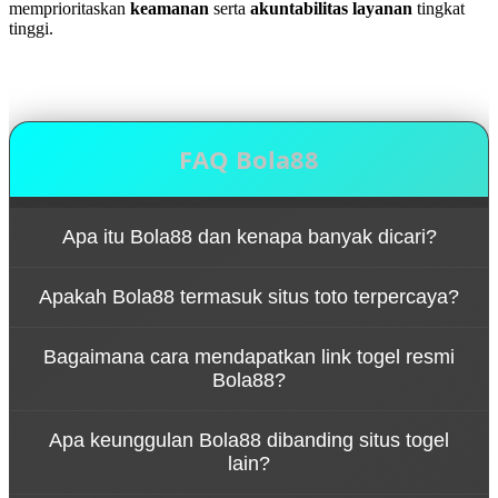
memprioritaskan
keamanan
serta
akuntabilitas layanan
tingkat
tinggi.
FAQ Bola88
Apa itu Bola88 dan kenapa banyak dicari?
Bola88 dikenal sebagai situs togel online yang
Apakah Bola88 termasuk situs toto terpercaya?
menyediakan akses cepat ke berbagai pasaran toto
togel. Selain itu, platform ini juga sering jadi pilihan
Sebagai situs toto, Bola88 menawarkan layanan
karena kemudahan akses melalui link togel resmi.
Bagaimana cara mendapatkan link togel resmi
yang stabil dan akses yang konsisten untuk pemain
Bola88?
toto yang mencari kenyamanan saat bermain.
Pengguna bisa mendapatkan link togel resmi
Apa keunggulan Bola88 dibanding situs togel
langsung dari platform Bola88 agar tetap
lain?
terhubung dengan situs togel online tanpa
hambatan.