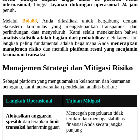
internasional
, hingga
layanan dukungan operasional 24 jam
penuh.
Melalui
Bola88
, Anda difasilitasi untuk bergabung dengan
ekosistem komunitas yang mengedepankan transparansi dan
perlindungan data menyeluruh. Kami selalu menekankan bahwa
analisis statistik adalah bagian dari probabilitas
; oleh karena itu,
langkah paling fundamental adalah bagaimana Anda
menerapkan
manajemen risiko
dan memilih
platform resmi yang menjamin
keamanan transaksi
.
Manajemen Strategi dan Mitigasi Risiko
Sebagai platform yang mengutamakan kelancaran dan keamanan
pengguna, kami menyarankan pendekatan analitis berikut:
Langkah Operasional
Tujuan Mitigasi
Mencegah pengeluaran tidak
Alokasikan anggaran
terukur dan menjaga stabilitas
spesifik
dan terapkan
limit
finansial Anda secara jangka
transaksi
harian/mingguan
panjang