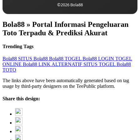
©2026 Bola88
Bola88 » Portal Informasi Pengeluaran
Toto Terpadu & Prediksi Akurat
Trending Tags
Bola88
SITUS Bola88
Bola88 TOGEL
Bola88 LOGIN
TOGEL
ONLINE
Bola88 LINK ALTERNATIF
SITUS TOGEL
Bola88
TOTO
The links above have been automatically generated based on tag
usage by third-party designers on the TeePublic platform.
Share this design: