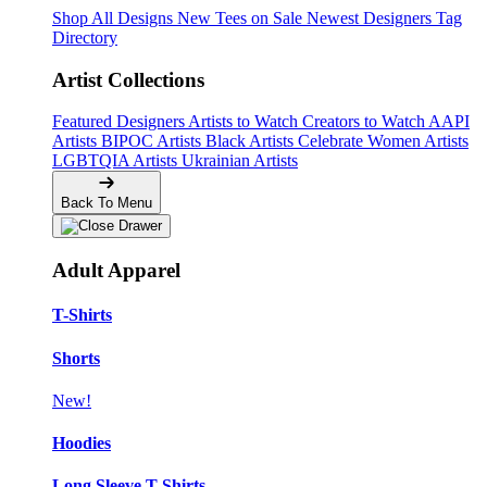
Shop All Designs
New Tees on Sale
Newest Designers
Tag
Directory
Artist Collections
Featured Designers
Artists to Watch
Creators to Watch
AAPI
Artists
BIPOC Artists
Black Artists
Celebrate Women Artists
LGBTQIA Artists
Ukrainian Artists
Back To Menu
Adult Apparel
T-Shirts
Shorts
New!
Hoodies
Long Sleeve T-Shirts